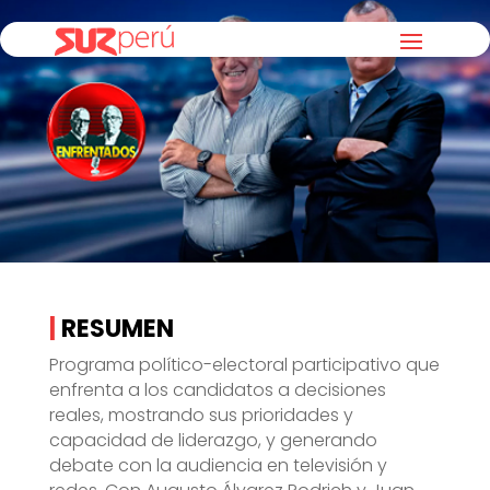
|
RESUMEN
Programa político-electoral participativo que
enfrenta a los candidatos a decisiones
reales, mostrando sus prioridades y
capacidad de liderazgo, y generando
debate con la audiencia en televisión y