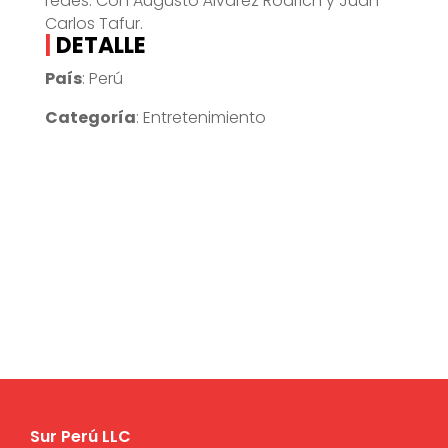
redes. Con Augusto Álvarez Rodrich y Juan
Carlos Tafur.
|
DETALLE
País
: Perú
Categoría
: Entretenimiento
Sur Perú LLC